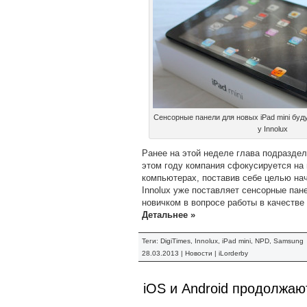
Сенсорные панели для новых iPad mini буду
у Innolux
Ранее на этой неделе глава подраздел
этом году компания сфокусируется на
компьютерах, поставив себе целью нач
Innolux уже поставляет сенсорные пан
новичком в вопросе работы в качестве
Детальнее »
Теги:
DigiTimes
,
Innolux
,
iPad mini
,
NPD
,
Samsung
28.03.2013 |
Новости
|
iLorderby
iOS и Android продолжаю