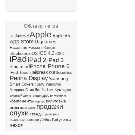
Облако тегов
Apple
Apple A5
Android
3G
App Store
DigiTimes
Facetime
Foxconn
Google
iOS 4.3
iBookstore
iOS
iOS 5
iPad
iPad 2
iPad 3
iPhone 6
iPhone
iPad mini
jailbreak
iPod Touch
KGI Securities
Retina Display
Samsung
Smart Covers
TSMC
Windows
Тим Кук
Моддинг
Стив Джобс
видео
достижения
дисплей
док станция
компоненты
культовые
корпус
продажи
игры
планшет
слухи
стенд
стратегия в
утечки
реальном времени
убийца iPad
чехол