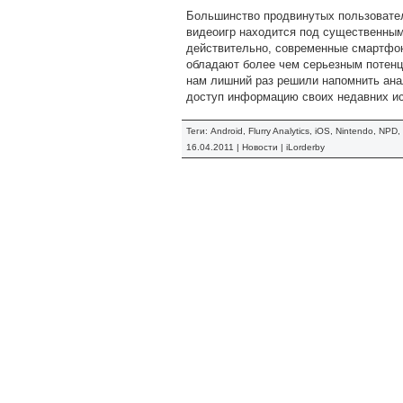
Большинство продвинутых пользователе
видеоигр находится под существенным
действительно, современные смартфоны
обладают более чем серьезным потенци
нам лишний раз решили напомнить анал
доступ информацию своих недавних и
Теги:
Android
,
Flurry Analytics
,
iOS
,
Nintendo
,
NPD
,
16.04.2011 |
Новости
|
iLorderby