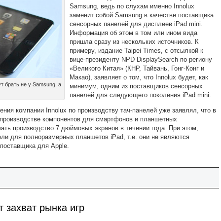
Samsung, ведь по слухам именно Innolux
заменит собой Samsung в качестве поставщика
сенсорных панелей для дисплеев iPad mini.
Информация об этом в том или ином вида
пришла сразу из нескольких источников. К
примеру, издание Taipei Times, с отсылкой к
вице-президенту NPD DisplaySearch по региону
«Великого Китая» (КНР, Тайвань, Гонг-Конг и
Макао), заявляет о том, что Innolux будет, как
т брать не у Samsung, а
минимум, одним из поставщиков сенсорных
панелей для следующего поколения iPad mini.
ения компании Innolux по производству тач-панелей уже заявлял, что в
 производстве компонентов для смартфонов и планшетных
ать производство 7 дюймовых экранов в течении года. При этом,
ели для полноразмерных планшетов iPad, т.е. они не являются
 поставщика для Apple.
т захват рынка игр