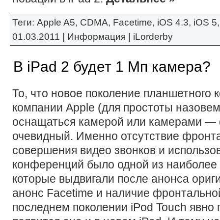
Теги:
Apple A5
,
CDMA
,
Facetime
,
iOS 4.3
,
iOS 5
01.03.2011 |
Информация
|
iLorderby
В iPad 2 будет 1 Мп камера?
То, что новое поколение планшетного 
компании Apple (для простоты назовем 
оснащаться камерой или камерами — 
очевидный. Именно отсутствие фронт
совершения видео звонков и использо
конференций было одной из наиболее 
которые выдвигали после анонса ориги
анонс Facetime и наличие фронтальной
последнем поколении iPod Touch явно г