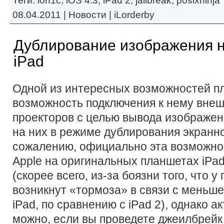
Теги:
i0n1c
,
iOS 4.3
,
iPad 2
,
jailbreak
,
p0sixninja
08.04.2011 |
Новости
|
iLorderby
Дублирование изображения 
iPad
Одной из интересных возможностей пл
возможность подключения к нему внеш
проекторов с целью вывода изображен
на них в режиме дублирования экранно
сожалению, официально эта возможно
Apple на оригинальных планшетах iPad
(скорее всего, из-за боязни того, что 
возникнут «тормоза» в связи с меньш
iPad, по сравнению с iPad 2), однако а
можно, если вы проведете джеилбрейк 