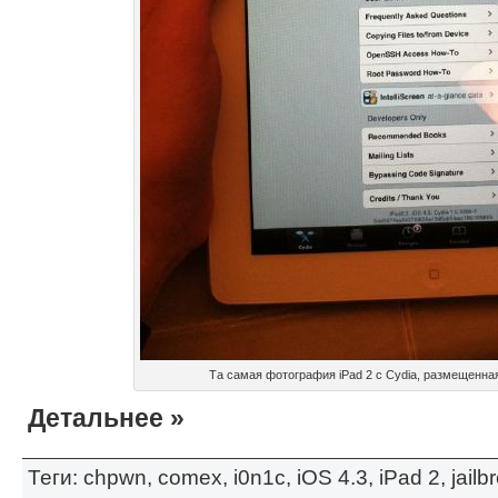
Та самая фотография iPad 2 с Cydia, размещенна
Детальнее »
Теги:
chpwn
,
comex
,
i0n1c
,
iOS 4.3
,
iPad 2
,
jailb