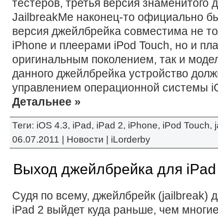
тестеров, третья версия знаменитого
JailbreakMe наконец-то официально б
версия джейлбрейка совместима не т
iPhone и плеерами iPod Touch, но и пл
оригинальным поколением, так и модел
данного джейлбрейка устройство долж
управлением операционной системы iO
Детальнее »
Теги:
iOS 4.3
,
iPad
,
iPad 2
,
iPhone
,
iPod Touch
,
06.07.2011 |
Новости
|
iLorderby
Выход джейлбрейка для iPad
Судя по всему, джейлбрейк (jailbreak)
iPad 2 выйдет куда раньше, чем многи