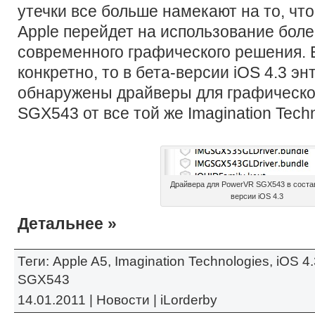
утечки все больше намекают на то, чт
Apple перейдет на использование бол
современного графического решения. 
конкретно, то в бета-версии iOS 4.3 э
обнаружены драйверы для графическо
SGX543 от все той же Imagination Techn
Драйвера для PowerVR SGX543 в состав
версии iOS 4.3
Детальнее »
Теги:
Apple A5
,
Imagination Technologies
,
iOS 4.
SGX543
14.01.2011 |
Новости
|
iLorderby