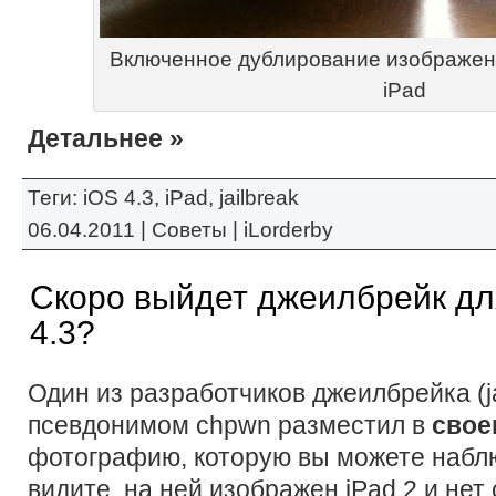
Включенное дублирование изображен
iPad
Детальнее »
Теги:
iOS 4.3
,
iPad
,
jailbreak
06.04.2011 |
Советы
|
iLorderby
Скоро выйдет джеилбрейк для
4.3?
Один из разработчиков джеилбрейка (ja
псевдонимом chpwn разместил в
свое
фотографию, которую вы можете наблю
видите, на ней изображен iPad 2 и нет