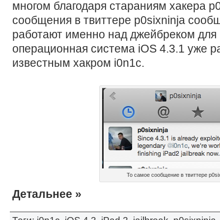
многом благодаря стараниям хакера p0
сообщения в твиттере p0sixninja сообщ
работают именно над джейбреком для i
операционная система iOS 4.3.1 уже 
известным хакром i0n1c.
То самое сообщение в твиттере p0six
Детальнее »