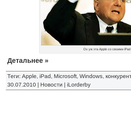
Ох уж эта Apple со своими iPad
Детальнее »
Теги:
Apple
,
iPad
,
Microsoft
,
Windows
,
конкурен
30.07.2010 |
Новости
|
iLorderby