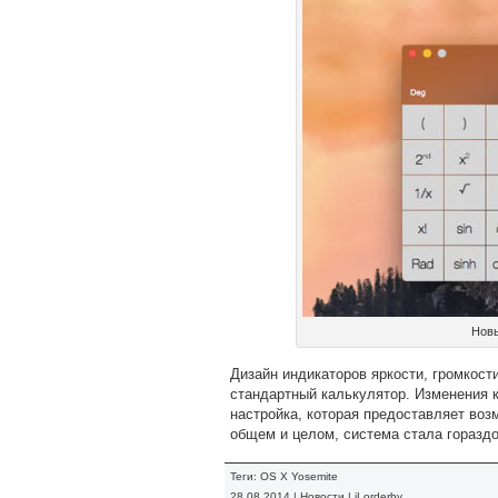
Новы
Дизайн индикаторов яркости, громкост
стандартный калькулятор. Изменения к
настройка, которая предоставляет воз
общем и целом, система стала гораздо
Теги:
OS X Yosemite
28.08.2014 |
Новости
|
iLorderby