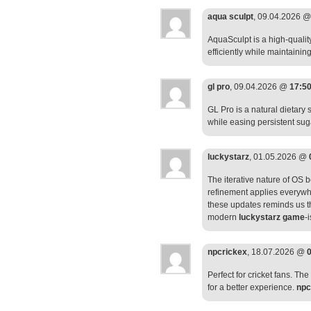
aqua sculpt
, 09.04.2026 
AquaSculpt is a high-qualit
efficiently while maintainin
gl pro
, 09.04.2026 @
17:5
GL Pro is a natural dietary
while easing persistent sug
luckystarz
, 01.05.2026 @
The iterative nature of OS b
refinement applies everywh
these updates reminds us th
modern
luckystarz game
-
npcrickex
, 18.07.2026 @
Perfect for cricket fans. Th
for a better experience.
npc