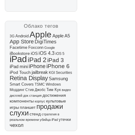
Облако тегов
Apple
Apple A5
Android
3G
App Store
DigiTimes
Facetime
Foxconn
Google
iOS 4.3
iBookstore
iOS
iOS 5
iPad
iPad 2
iPad 3
iPhone 6
iPhone
iPad mini
jailbreak
iPod Touch
KGI Securities
Retina Display
Samsung
Smart Covers
TSMC
Windows
Тим Кук
Моддинг
Стив Джобс
видео
достижения
дисплей
док станция
компоненты
культовые
корпус
продажи
игры
планшет
слухи
стенд
стратегия в
утечки
реальном времени
убийца iPad
чехол