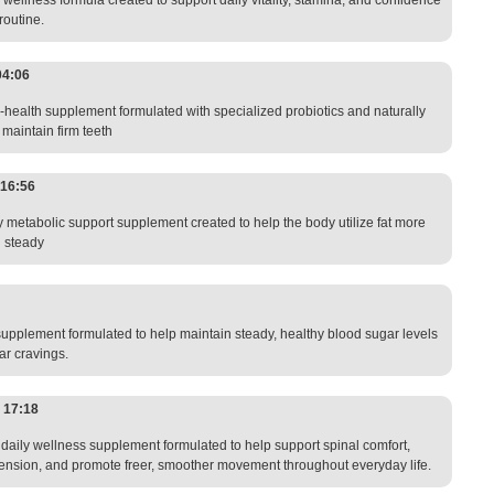
ellness formula created to support daily vitality, stamina, and confidence
routine.
04:06
health supplement formulated with specialized probiotics and naturally
 maintain firm teeth
16:56
y metabolic support supplement created to help the body utilize fat more
g steady
 supplement formulated to help maintain steady, healthy blood sugar levels
ar cravings.
@
17:18
aily wellness supplement formulated to help support spinal comfort,
 tension, and promote freer, smoother movement throughout everyday life.