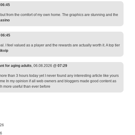
@
06:45
no but from the comfort of my own home. The graphics are stunning and the
casino
@
06:45
l. I feel valued as a player and the rewards are actually worth it. A top tier
ikvip
nt for aging adults
, 06.08.2026 @
07:29
ore than 3 hours today yet I never found any interesting article like yours
or me In my opinion if all web owners and bloggers made good content as
ch more useful than ever before
26
26