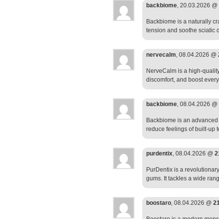
backbiome
, 20.03.2026 @
Backbiome is a naturally cr
tension and soothe sciatic 
nervecalm
, 08.04.2026 @
NerveCalm is a high-quality
discomfort, and boost everyd
backbiome
, 08.04.2026 @
Backbiome is an advanced d
reduce feelings of built-up
purdentix
, 08.04.2026 @
2
PurDentix is a revolutionar
gums. It tackles a wide ran
boostaro
, 08.04.2026 @
2