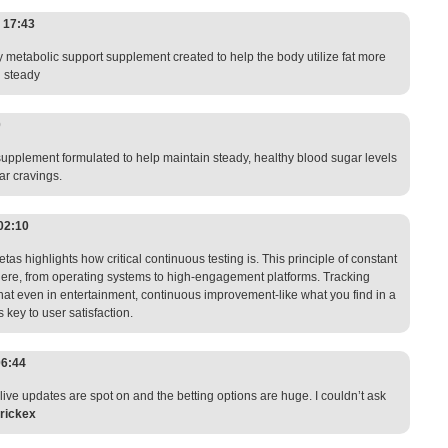
@
17:43
y metabolic support supplement created to help the body utilize fat more
g steady
0
 supplement formulated to help maintain steady, healthy blood sugar levels
ar cravings.
02:10
etas highlights how critical continuous testing is. This principle of constant
ere, from operating systems to high-engagement platforms. Tracking
at even in entertainment, continuous improvement-like what you find in a
is key to user satisfaction.
06:44
e live updates are spot on and the betting options are huge. I couldn’t ask
rickex