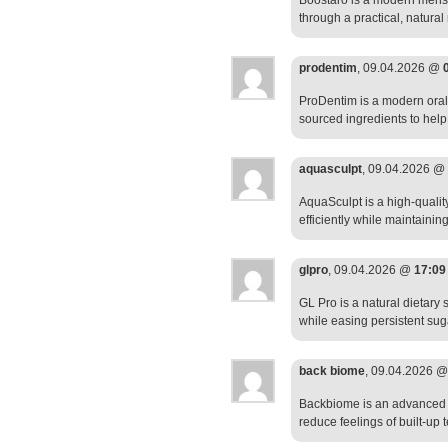
Boostaro is a modern mens w
through a practical, natural 
prodentim
, 09.04.2026 @
ProDentim is a modern oral-
sourced ingredients to help
aquasculpt
, 09.04.2026 @
AquaSculpt is a high-qualit
efficiently while maintainin
glpro
, 09.04.2026 @
17:09
GL Pro is a natural dietary
while easing persistent sug
back biome
, 09.04.2026 
Backbiome is an advanced d
reduce feelings of built-up