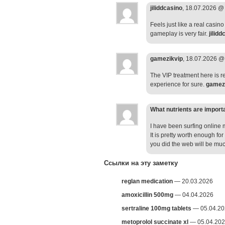
jiliddcasino
, 18.07.2026 
Feels just like a real casi
gameplay is very fair.
jilidd
gamezikvip
, 18.07.2026 
The VIP treatment here is rea
experience for sure.
gamez
What nutrients are importa
I have been surfing online m
It is pretty worth enough f
you did the web will be mu
Ссылки на эту заметку
reglan medication
— 20.03.2026
amoxicillin 500mg
— 04.04.2026
sertraline 100mg tablets
— 05.04.20
metoprolol succinate xl
— 05.04.20