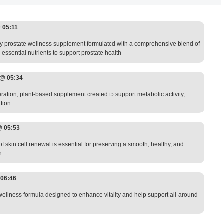
@
05:11
ity prostate wellness supplement formulated with a comprehensive blend of
essential nutrients to support prostate health
6 @
05:34
ation, plant-based supplement created to support metabolic activity,
ation
 @
05:53
f skin cell renewal is essential for preserving a smooth, healthy, and
n.
@
06:46
y wellness formula designed to enhance vitality and help support all-around