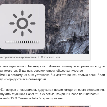
атор изменения громкости в OS X Yosemite Beta 5
о речь идет лишь о beta-версиях. Именно поэтому все претензии в духе
принимаются. В данных версиях огромнейшее количество
менно поэтому их в их установке Вы можете винить только себя. Если
ту игнорируйте все бета-версии.
011 наотрез отказывались «дружить» после каждого нового обновления,
лучить функцию HandOff. К счастью, пэйринг iPhone по Bluetooth и
новой OS X Yosemite beta 5 гарантированы.