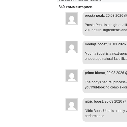
340 комментариев
prosta peak
, 20.03.2026 
Prosta Peak is a high-qual
20+ natural ingredients and 
mounja boost
, 20.03.202
MounjaBoost is a next-gener
encourage natural fat utiliz
prime biome
, 20.03.2026
The bodys natural process o
youthful-looking complexio
nitric boost
, 20.03.2026 
Nitric Boost Ultra is a dail
performance.