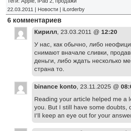
Теги:
Apple
,
iPad 2
,
продажи
22.03.2011 |
Новости
|
iLorderby
6 комментариев
Кирилл
, 23.03.2011 @
12:20
У нас, как обычно, либо неофи
снимают вначале сливки, продав
деньги, либо ждать несколько м
страна то.
binance konto
, 23.11.2025 @
08:
Reading your article helped me a l
you. But I still have some doubts, 
I’ll keep an eye out for your answe