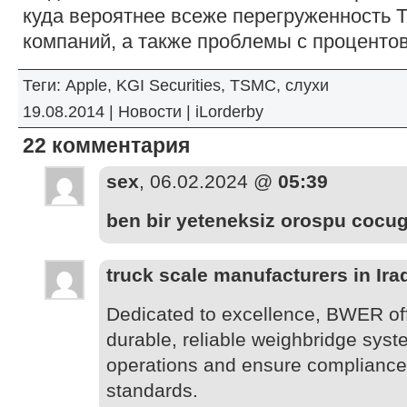
куда вероятнее всеже перегруженность 
компаний, а также проблемы с процентов
Теги:
Apple
,
KGI Securities
,
TSMC
,
слухи
19.08.2014 |
Новости
|
iLorderby
22 комментария
sex
, 06.02.2024 @
05:39
ben bir yeteneksiz orospu coc
truck scale manufacturers in Ira
Dedicated to excellence, BWER offe
durable, reliable weighbridge syst
operations and ensure compliance 
standards.