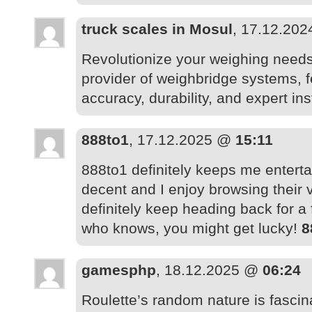
truck scales in Mosul
, 17.12.20
Revolutionize your weighing needs
provider of weighbridge systems, f
accuracy, durability, and expert ins
888to1
, 17.12.2025 @
15:11
888to1 definitely keeps me entert
decent and I enjoy browsing their va
definitely keep heading back for a fl
who knows, you might get lucky!
8
gamesphp
, 18.12.2025 @
06:24
Roulette’s random nature is fascinat