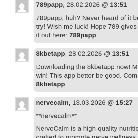
789papp
, 28.02.2026 @
13:51
789papp, huh? Never heard of it be
try! Wish me luck! Hope 789 give
it out here:
789papp
8kbetapp
, 28.02.2026 @
13:51
Downloading the 8kbetapp now! Mob
win! This app better be good. Come
8kbetapp
nervecalm
, 13.03.2026 @
15:27
**nervecalm**
NerveCalm is a high-quality nutrit
crafted to promote nerve wellness