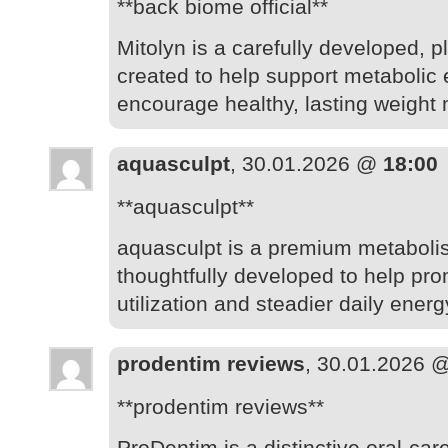
**back biome official**
Mitolyn is a carefully developed, 
created to help support metabolic 
encourage healthy, lasting weigh
aquasculpt
, 30.01.2026 @
18:00
**aquasculpt**
aquasculpt is a premium metabol
thoughtfully developed to help prom
utilization and steadier daily energ
prodentim reviews
, 30.01.2026 
**prodentim reviews**
ProDentim is a distinctive oral-car