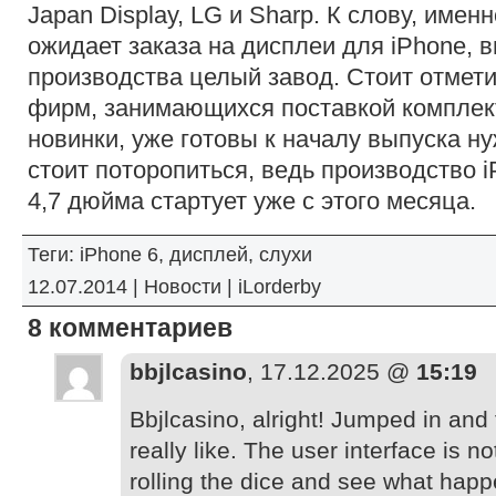
Japan Display, LG и Sharp. К слову, име
ожидает заказа на дисплеи для iPhone, 
производства целый завод. Стоит отмети
фирм, занимающихся поставкой компле
новинки, уже готовы к началу выпуска н
стоит поторопиться, ведь производство i
4,7 дюйма стартует уже с этого месяца.
Теги:
iPhone 6
,
дисплей
,
слухи
12.07.2014 |
Новости
|
iLorderby
8 комментариев
bbjlcasino
, 17.12.2025 @
15:19
Bbjlcasino, alright! Jumped in an
really like. The user interface is 
rolling the dice and see what hap