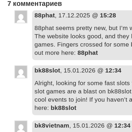
7 комментариев
88phat
, 17.12.2025 @
15:28
88phat seems pretty new, but I’m wil
The website looks good, and they 
games. Fingers crossed for some b
out more here:
88phat
bk88slot
, 15.01.2026 @
12:34
Alright, looking for some fast slots
slot games are a blast on bk88slot
cool events to join! If you haven’t al
here:
bk88slot
bk8vietnam
, 15.01.2026 @
12:34