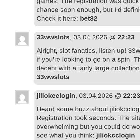
games. The registration was quick.
chance soon enough, but I’d definite
Check it here:
bet82
33wwslots
, 03.04.2026 @
22:23
Alright, slot fanatics, listen up! 33
if you’re looking to go on a spin. 
decent with a fairly large collectio
33wwslots
jiliokcclogin
, 03.04.2026 @
22:2
Heard some buzz about jiliokcclogi
Registration took seconds. The site 
overwhelming but you could do wo
see what you think:
jiliokcclogin